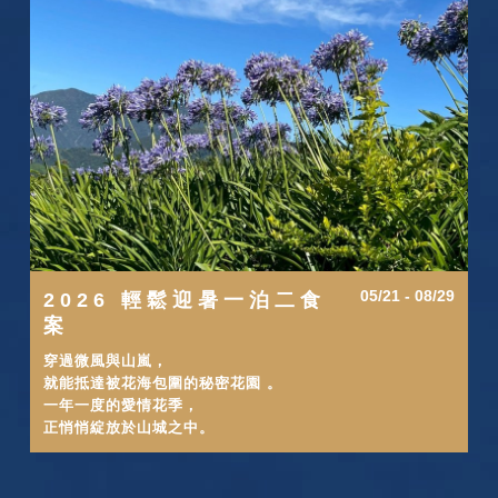
05/21 - 08/29
2026 輕鬆迎暑一泊二食
案
穿過微風與山嵐，
就能抵達被花海包圍的秘密花園 。
一年一度的愛情花季，
正悄悄綻放於山城之中。