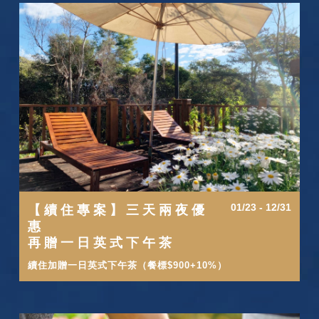
01/23 - 12/31
【續住專案】三天兩夜優
惠
再贈一日英式下午茶
續住加贈一日英式下午茶（餐標$900+10%）