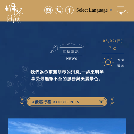
Select Language
▼
08/09
(日)
°c
我們為你更新明琴的消息,一起來明琴
享受最無微不至的服務與美麗景色。
#優惠行程 ACCOUNTS