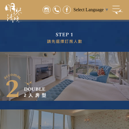
Select Language
▼
2
DOUBLE
2人房型